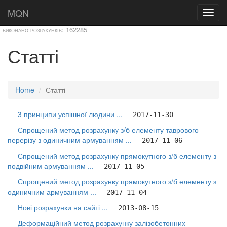
MQN
Toggl
navig
виконано розрахунків:
162285
Статті
Home
Статті
3 принципи успішної людини ...
2017-11-30
Спрощений метод розрахунку з/б елементу таврового
перерізу з одиничним армуванням ...
2017-11-06
Спрощений метод розрахунку прямокутного з/б елементу з
подвійним армуванням ...
2017-11-05
Спрощений метод розрахунку прямокутного з/б елементу з
одиничним армуванням ...
2017-11-04
Нові розрахунки на сайті ...
2013-08-15
Деформаційний метод розрахунку залізобетонних