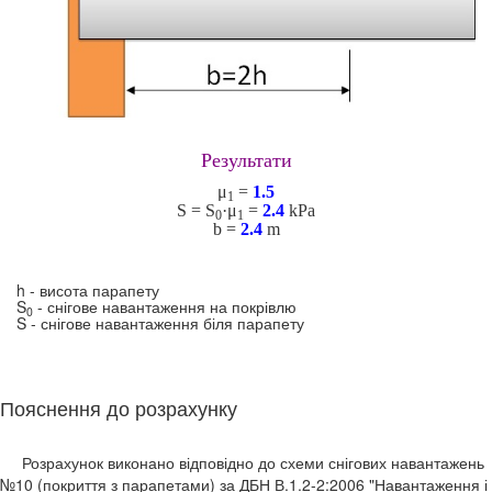
Результати
μ
=
1.5
1
S = S
·μ
=
2.4
kPa
0
1
b =
2.4
m
h - висота парапету
S
- снігове навантаження на покрівлю
0
S - снігове навантаження біля парапету
Пояснення до розрахунку
Розрахунок виконано відповідно до схеми снігових навантажень
№10 (покриття з парапетами) за ДБН В.1.2-2:2006 "Навантаження і