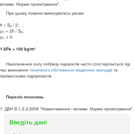
впливи. Норми проектування".
При цьому повинні виконуватись умови:
h > S
/ 2;
0
μ
= 2h / S
;
1
0
μ
≤ 3.
1
1 kPa ≈ 100 kg/m²
Накопичення снігу поблизу парапетів часто спостерігається під
час виконання
технічного обстеження медичних закладів
та
промислових підприємств.
Перелік посилань
1. ДБН В.1.2-2:2006 "Навантаження і впливи. Норми проектування".
Введіть дані