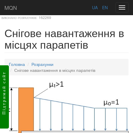
MQN
UA
EN
Toggl
navig
виконано розрахунків:
162269
Снігове навантаження в
місцях парапетів
Головна
Розрахунки
Снігове навантаження в місцях парапетів
Підтримай сайт